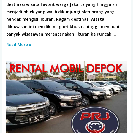
destinasi wisata favorit warga Jakarta yang hingga kini
menjadi objek yang wajib dikunjungi oleh orang yang
hendak mengisi liburan. Ragam destinasi wisata
dikawasan ini memiliki magnet khusus hingga membuat
banyak wisatawan merencanakan liburan ke Puncak …
12
Read More »
Sewa
Rental
Mobil
puncak
Harga
Murah
Pelayanan
paling
oke