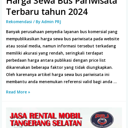
Harga Sewa Bus Pariwisata
Terbaru tahun 2024
Rekomendasi
/ By
Admin PRJ
Banyak perusahaan penyedia layanan bus komersial yang
mempublikasikan harga sewa bus pariwisata pada website
atau sosial media, namun informasi tersebut terkadang
memiliki akurasi yang rendah, seringkali terdapat
perbedaan harga antara publikasi dengan price list
dikarenakan beberapa faktor yang tidak diungkapkan.
Oleh karenanya artikel harga sewa bus pariwisata ini
membantu anda menemukan referensi valid bagi anda …
Harga
Read More »
Sewa
Bus
Pariwisata
Terbaru
tahun