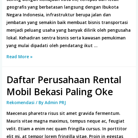
geografis yang berbatasan langsung dengan Ibukota
Negara Indonesia, infrastruktur berupa jalan dan
jembatan yang semakin baik membuat bisnis transportasi
menjadi peluang usaha yang banyak dilirik oleh pengusaha
lokal. Kehadiran sentra bisnis serta kawasan pemukiman
yang mulai dipadati oleh pendatang ikut …
Tempat
Read More »
Rental
Mobil
Daftar Perusahaan Rental
Tangerang
Selatan
Mobil Bekasi Paling Oke
Terbaik
tahun
Rekomendasi
/ By
Admin PRJ
2024
Maecenas pharetra risus sit amet gravida fermentum.
Mauris vitae magna maximus, tempus neque ac, feugiat
velit. Etiam a enim nec quam fringilla cursus. In porttitor
elit mi, at tempor lorem fringilla vitae. Proin in egestas