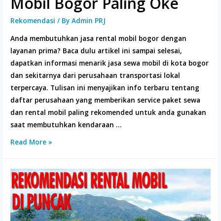
Mobil Bogor Paling Oke
Rekomendasi
/ By
Admin PRJ
Anda membutuhkan jasa rental mobil bogor dengan
layanan prima? Baca dulu artikel ini sampai selesai,
dapatkan informasi menarik jasa sewa mobil di kota bogor
dan sekitarnya dari perusahaan transportasi lokal
terpercaya. Tulisan ini menyajikan info terbaru tentang
daftar perusahaan yang memberikan service paket sewa
dan rental mobil paling rekomended untuk anda gunakan
saat membutuhkan kendaraan …
14
Read More »
Rekomendasi
Jasa
Rental
Mobil
Bogor
Paling