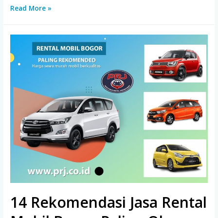
10
Read More »
Rental
Mobil
Jakarta
Selatan
Terbaik
14 Rekomendasi Jasa Rental