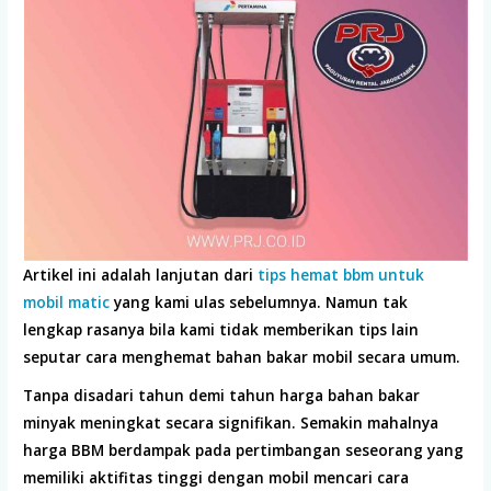
Artikel ini adalah lanjutan dari
tips hemat bbm untuk
mobil matic
yang kami ulas sebelumnya. Namun tak
lengkap rasanya bila kami tidak memberikan tips lain
seputar cara menghemat bahan bakar mobil secara umum.
Tanpa disadari tahun demi tahun harga bahan bakar
minyak meningkat secara signifikan. Semakin mahalnya
harga BBM berdampak pada pertimbangan seseorang yang
memiliki aktifitas tinggi dengan mobil mencari cara