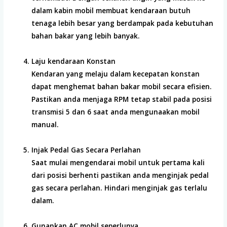
dalam kabin mobil membuat kendaraan butuh
tenaga lebih besar yang berdampak pada kebutuhan
bahan bakar yang lebih banyak.
Laju kendaraan Konstan
Kendaran yang melaju dalam kecepatan konstan
dapat menghemat bahan bakar mobil secara efisien.
Pastikan anda menjaga RPM tetap stabil pada posisi
transmisi 5 dan 6 saat anda mengunaakan mobil
manual.
Injak Pedal Gas Secara Perlahan
Saat mulai mengendarai mobil untuk pertama kali
dari posisi berhenti pastikan anda menginjak pedal
gas secara perlahan. Hindari menginjak gas terlalu
dalam.
Gunankan AC mobil seperlunya